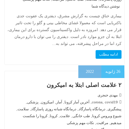
نوشتن دیدگاه شما
بیماری خناق چیست به گزارش مشرق، دیفتری یک عفونت جدی
باکتریایی است که معمولا غشای مخاطی بینی و گلو را تحت تاثیر
قرار می دهد. امروزه به دلیل واکسیناسیون گسترده برای این بیماری،
ابتلا به آن جزو موارد نادر است. دیفتری را می توان با دارو درمان
کرد اما در مراحل پیشرفته، می تواند به…
ادامه مطلب
26
ژانویه
2022
۲ علامت اصلی ابتلا به امیکرون
مهدی خنجری
covid19
,
corona
,
آخرین آمار کرونا
,
آمار
,
امیکرون
,
پزشکی
,
پیشگیری
,
درمانگاه پاسارگاد
,
درمانگاه شبانه روزی پاسارگاد
,
سلامت
,
شیوع ویروس کرونا
,
طب خانگی
,
علامت
,
کرونا
,
کرونا را شکست
میدهیم
,
مراقبت
,
نکات مهم پزشکی