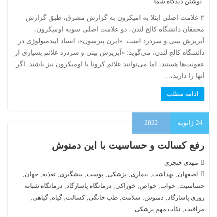
نوشتن دیدگاه شما
۲ علامت اصلی ابتلا به امیکرون به گزارش مشرق، طبق گزارش
محققان دانشگاه کالج لندن، دو علامت اصلی سویه اومیکرون،
آبریزش بینی و سردرد است. «ایرن پترسون»، استاد اپیدمیولوژی در
دانشگاه کالج لندن، می‌گوید: «آبریزش بینی و سردرد علائم بسیاری از
عفونت‌ها هستند، اما می‌توانند علائم کرونا یا اومیکرون نیز باشند. اگر
آنها را دارید،…
ادامه مطلب
24
ژانویه
2022
رفع کسالت و حساسیت با این دمنوش
مهدی خنجری
اصفهان
,
بهداشت
,
بیماری
,
پزشکی
,
پوست
,
پیشگیری
,
تغذیه
,
جهان
,
حساسیت
,
خواب
,
خواص
,
خوراکی
,
درمانگاه پاسارگاد
,
درمانگاه شبانه
روزی پاسارگاد
,
دمنوش
,
سلامت
,
طب خانگی
,
کسالت
,
گیاه
,
گیاهی
,
مراقبت
,
نکات مهم پزشکی