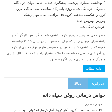
بهداشت
,
بیماری
,
پزشکی
,
پیشگیری
,
تغذیه
,
جدید
,
جهان
,
درمانگاه
پاسارگاد
,
درمانگاه شبانه روزی پاسارگاد
,
سلامت
,
طب خانگی
,
کرونا
,
کرونا را شکست میدهیم
,
کووید19
,
مراقبت
,
نکات مهم پزشکی
,
ویروس
,
ویروس جدید
نوشتن دیدگاه شما
خطر جدی ویروس جدیدتر کرونا کشف شد به گزارش کارگر آنلاین ،
دانشمندان ووهان چین که برای نخستین بار در سال ۲۰۱۹ توانستند
کووید۱۹ را کشف کنند، اکنون در خصوص ظهور نوع جدیدی از کرونا
در آفریقای جنوبی به نام «NeoCov» هشدار دادند که نرخ انتقال پذیری
و مرگ و میر بالاتری دارد. اگرچه طبق…
ادامه مطلب
29
ژانویه
2022
خواص درمانی روغن سیاه دانه
مهدی خنجری
covid19
,
corona
,
آخرین آمار کرونا
,
آمار کرونا
,
اصفهان
,
بهداشت
,