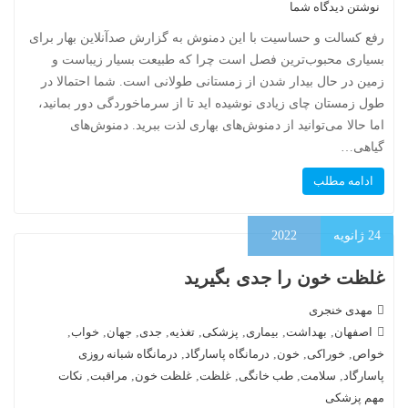
نوشتن دیدگاه شما
رفع کسالت و حساسیت با این دمنوش به گزارش صدآنلاین بهار برای
بسیاری محبوب‌ترین فصل است چرا که طبیعت بسیار زیباست و
زمین در حال بیدار شدن از زمستانی طولانی است. شما احتمالا در
طول زمستان چای زیادی نوشیده اید تا از سرماخوردگی دور بمانید،
اما حالا می‌توانید از دمنوش‌های بهاری لذت ببرید. دمنوش‌های
گیاهی…
ادامه مطلب
24
ژانویه
2022
غلظت خون را جدی بگیرید
مهدی خنجری
اصفهان
,
بهداشت
,
بیماری
,
پزشکی
,
تغذیه
,
جدی
,
جهان
,
خواب
,
خواص
,
خوراکی
,
خون
,
درمانگاه پاسارگاد
,
درمانگاه شبانه روزی
پاسارگاد
,
سلامت
,
طب خانگی
,
غلظت
,
غلظت خون
,
مراقبت
,
نکات
مهم پزشکی