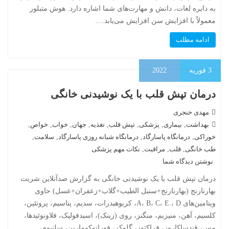
به دایره لغات، دانش و مهارت‌های شما اشاره دارد. هوش متبلور
معمولاً با افزایش سن افزایش می‌یابد.…
ادامه مطلب
3
فوریه
2022
درمان تپش قلب با یک نوشیدنی خانگی
مهدی خنجری
بهداشت
,
بیماری
,
پزشکی
,
تپش قلب
,
تغذیه
,
جهان
,
خواب
,
خواص
,
خوراکی
,
درمانگاه پاسارگاد
,
درمانگاه شبانه روزی پاسارگاد
,
سلامت
,
طب خانگی
,
قلب
,
مراقبت
,
نکات مهم پزشکی
نوشتن دیدگاه شما
درمان تپش قلب با یک نوشیدنی خانگی به گزارش صدآنلاین شربت
بهارنارنج (بهارنارنج+سنبل الطیب+گلاب+زعفران+عسل) حاوی
ویتامین‌های A، B، C، E.، D، کربوهیدرات، سدیم، پتاسیم، پروتئین،
کلسیم، آهن، منیزیم، منگنز، روی (زینک)، اسیدفولیک، فلاونوئیدها،
مس، قندساکاروز، فراکتوز، گلوکز، فورانوکومارین، سلنیوم،