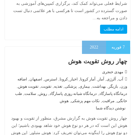
شرایط فعلی می‌تواند کمک کند، برگزاری کمپین‌های آموزشی به
صورت گسترده در کشور است تا هرکسی با هر علائمی دنبال تست
دادن و مراجعه به…
ادامه مطلب
7
فوریه
2022
چهار روش تقویت هوش
مهدی خنجری
آب
,
آلرژی
,
آمار
,
آمار کرونا
,
اخبار_کرونا
,
استرس
,
اصفهان
,
اضافه
وزن
,
بازیگر
,
بهداشت
,
بیماری
,
پزشکی
,
تغذیه
,
تقویت
,
تقویت هوش
,
درمانگاه پاسارگاد
,
درمانگاه شبانه روزی پاسارگاد
,
روش
,
سلامت
,
طب
خانگی
,
مراقبت
,
نکات مهم پزشکی
,
هوش
نوشتن دیدگاه شما
چهار روش تقویت هوش به گزارش مشرق، منظور از تقویت و بهبود
هوش این است که در هر دو نوع هوش خود شاهد بهبودی باشیم؛ این
دو نوع هوش را اینگونه می‌توان تعریف کرد: هوش متبلور: این هوش