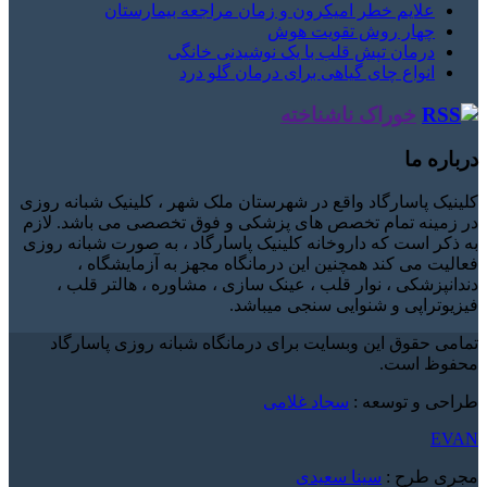
علایم خطر امیکرون و زمان مراجعه بیمارستان
چهار روش تقویت هوش
درمان تپش قلب با یک نوشیدنی خانگی
انواع چای گیاهی برای درمان گلو درد
خوراک ناشناخته
درباره ما
کلینیک پاسارگاد واقع در شهرستان ملک شهر ، کلینیک شبانه روزی
در زمینه تمام تخصص های پزشکی و فوق تخصصی می باشد. لازم
به ذکر است که داروخانه کلینیک پاسارگاد ، به صورت شبانه روزی
فعالیت می کند همچنین این درمانگاه مجهز به آزمایشگاه ،
دندانپزشکی ، نوار قلب ، عینک سازی ، مشاوره ، هالتر قلب ،
فیزیوتراپی و شنوایی سنجی میباشد.
تمامی حقوق این وبسایت برای درمانگاه شبانه روزی پاسارگاد
محفوظ است.
طراحی و توسعه :
سجاد غلامی
EVAN
مجری طرح :
سینا سعیدی