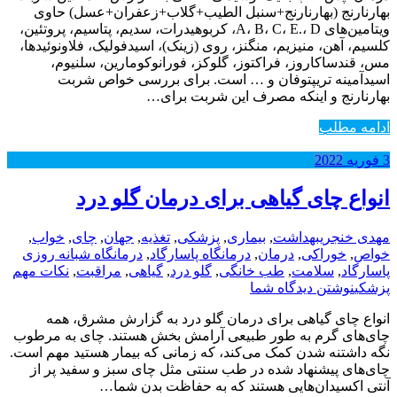
بهارنارنج (بهارنارنج+سنبل الطیب+گلاب+زعفران+عسل) حاوی
ویتامین‌های A، B، C، E.، D، کربوهیدرات، سدیم، پتاسیم، پروتئین،
کلسیم، آهن، منیزیم، منگنز، روی (زینک)، اسیدفولیک، فلاونوئیدها،
مس، قندساکاروز، فراکتوز، گلوکز، فورانوکومارین، سلنیوم،
اسیدآمینه تریپتوفان و … است. برای بررسی خواص شربت
بهارنارنج و اینکه مصرف این شربت برای…
ادامه مطلب
3
فوریه
2022
انواع چای گیاهی برای درمان گلو درد
مهدی خنجری
بهداشت
,
بیماری
,
پزشکی
,
تغذیه
,
جهان
,
چای
,
خواب
,
خواص
,
خوراکی
,
درمان
,
درمانگاه پاسارگاد
,
درمانگاه شبانه روزی
پاسارگاد
,
سلامت
,
طب خانگی
,
گلو درد
,
گیاهی
,
مراقبت
,
نکات مهم
پزشکی
نوشتن دیدگاه شما
انواع چای گیاهی برای درمان گلو درد به گزارش مشرق، همه
چای‌های گرم به طور طبیعی آرامش بخش هستند. چای به مرطوب
نگه داشتنه شدن کمک می‌کند، که زمانی که بیمار هستید مهم است.
چای‌های پیشنهاد شده در طب سنتی مثل چای سبز و سفید پر از
آنتی اکسیدان‌هایی هستند که به حفاظت بدن شما…