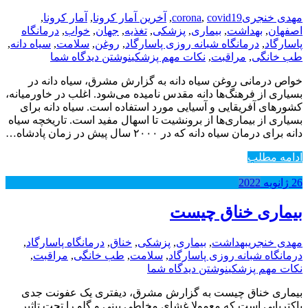
مهدی خنجری
covid19
,
corona
,
آخرین آمار کرونا
,
آمار کرونا
,
اصفهان
,
بهداشت
,
بیماری
,
پزشکی
,
تغذیه
,
جهان
,
خواب
,
درمانگاه
پاسارگاد
,
درمانگاه شبانه روزی پاسارگاد
,
روغن
,
سلامت
,
سیاه دانه
,
طب خانگی
,
مراقبت
,
نکات مهم پزشکی
نوشتن دیدگاه شما
خواص درمانی روغن سیاه دانه به گزارش مشرق، سیاه دانه در
بسیاری از فرهنگ‌ها دانه مقدس نامیده می‌شود. اغلب در خاورمیانه،
کشورهای آفریقایی و آسیایی مورد استفاده است. سیاه دانه برای
بسیاری از بیماری‌ها از برونشیت تا اسهال مفید است. تاریخچه سیاه
دانه برای درمان سیاه دانه که در ۲۰۰۰ سال پیش در زمان پادشاه…
ادامه مطلب
26
ژانویه
2022
بیماری خناق چیست
مهدی خنجری
بهداشت
,
بیماری
,
پزشکی
,
خناق
,
درمانگاه پاسارگاد
,
درمانگاه شبانه روزی پاسارگاد
,
سلامت
,
طب خانگی
,
مراقبت
,
نکات مهم پزشکی
نوشتن دیدگاه شما
بیماری خناق چیست به گزارش مشرق، دیفتری یک عفونت جدی
باکتریایی است که معمولا غشای مخاطی بینی و گلو را تحت تاثیر