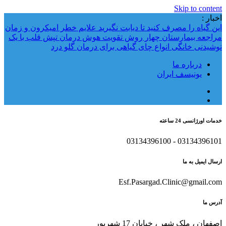
Skip to content
اخبار :
این گیاه را مصرف کنید تا دیابت نگیرید
علایم خطر امیکرون و زمان
مراجعه بیمارستان
چهار روش تقویت هوش
درمان تپش قلب با یک
نوشیدنی خانگی
انواع چای گیاهی برای درمان گلو درد
درباره ما
یونیسف ایران
خدمات اورژانسی 24 ساعته
03134396101 - 03134396100
ارسال ایمیل به ما
Esf.Pasargad.Clinic@gmail.com
آدرس ما
اصفهان ، ملک شهر ، خیابان 17 شهریور