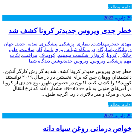
ادامه مطلب
29
ژانویه
2022
خطر جدی ویروس جدیدتر کرونا کشف شد
مهدی خنجری
بهداشت
,
بیماری
,
پزشکی
,
پیشگیری
,
تغذیه
,
جدید
,
جهان
,
درمانگاه پاسارگاد
,
درمانگاه شبانه روزی پاسارگاد
,
سلامت
,
طب
خانگی
,
کرونا
,
کرونا را شکست میدهیم
,
کووید19
,
مراقبت
,
نکات
مهم پزشکی
,
ویروس
,
ویروس جدید
نوشتن دیدگاه شما
خطر جدی ویروس جدیدتر کرونا کشف شد به گزارش کارگر آنلاین ،
دانشمندان ووهان چین که برای نخستین بار در سال ۲۰۱۹ توانستند
کووید۱۹ را کشف کنند، اکنون در خصوص ظهور نوع جدیدی از کرونا
در آفریقای جنوبی به نام «NeoCov» هشدار دادند که نرخ انتقال
پذیری و مرگ و میر بالاتری دارد. اگرچه طبق…
ادامه مطلب
29
ژانویه
2022
خواص درمانی روغن سیاه دانه