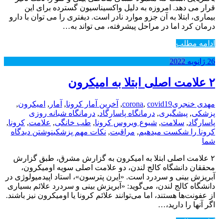
قرار می دهد. امروزه به دلیل واکسیناسیون گسترده برای این
بیماری، ابتلا به آن جزو موارد نادر است. دیفتری را می توان با دارو
درمان کرد اما در مراحل پیشرفته، می تواند به…
ادامه مطلب
26
ژانویه
2022
۲ علامت اصلی ابتلا به امیکرون
مهدی خنجری
covid19
,
corona
,
آخرین آمار کرونا
,
آمار
,
امیکرون
,
پزشکی
,
پیشگیری
,
درمانگاه پاسارگاد
,
درمانگاه شبانه روزی
پاسارگاد
,
سلامت
,
شیوع ویروس کرونا
,
طب خانگی
,
علامت
,
کرونا
,
کرونا را شکست میدهیم
,
مراقبت
,
نکات مهم پزشکی
نوشتن دیدگاه
شما
۲ علامت اصلی ابتلا به امیکرون به گزارش مشرق، طبق گزارش
محققان دانشگاه کالج لندن، دو علامت اصلی سویه اومیکرون،
آبریزش بینی و سردرد است. «ایرن پترسون»، استاد اپیدمیولوژی در
دانشگاه کالج لندن، می‌گوید: «آبریزش بینی و سردرد علائم بسیاری
از عفونت‌ها هستند، اما می‌توانند علائم کرونا یا اومیکرون نیز باشند.
اگر آنها را دارید،…