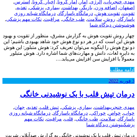
مهدی خنجری
آب
,
آلرژی
,
آمار
,
آمار کرونا
,
اخبار_کرونا
,
استرس
,
اصفهان
,
اضافه وزن
,
بازیگر
,
بهداشت
,
بیماری
,
پزشکی
,
تغذیه
,
تقویت
,
تقویت هوش
,
درمانگاه پاسارگاد
,
درمانگاه شبانه روزی
پاسارگاد
,
روش
,
سلامت
,
طب خانگی
,
مراقبت
,
نکات مهم پزشکی
,
هوش
نوشتن دیدگاه شما
چهار روش تقویت هوش به گزارش مشرق، منظور از تقویت و بهبود
هوش این است که در هر دو نوع هوش خود شاهد بهبودی باشیم؛ این
دو نوع هوش را اینگونه می‌توان تعریف کرد: هوش متبلور: این هوش
به دایره لغات، دانش و مهارت‌های شما اشاره دارد. هوش متبلور
معمولاً با افزایش سن افزایش می‌یابد.…
ادامه مطلب
3
فوریه
2022
درمان تپش قلب با یک نوشیدنی خانگی
مهدی خنجری
بهداشت
,
بیماری
,
پزشکی
,
تپش قلب
,
تغذیه
,
جهان
,
خواب
,
خواص
,
خوراکی
,
درمانگاه پاسارگاد
,
درمانگاه شبانه روزی
پاسارگاد
,
سلامت
,
طب خانگی
,
قلب
,
مراقبت
,
نکات مهم
پزشکی
نوشتن دیدگاه شما
درمان تپش قلب با یک نوشیدنی خانگی به گزارش صدآنلاین شربت