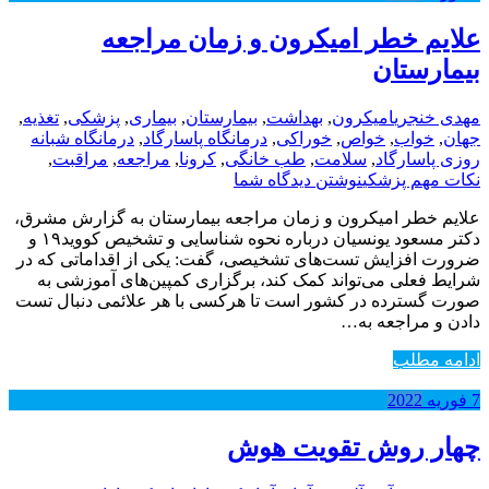
علایم خطر امیکرون و زمان مراجعه
بیمارستان
مهدی خنجری
امیکرون
,
بهداشت
,
بیمارستان
,
بیماری
,
پزشکی
,
تغذیه
,
جهان
,
خواب
,
خواص
,
خوراکی
,
درمانگاه پاسارگاد
,
درمانگاه شبانه
روزی پاسارگاد
,
سلامت
,
طب خانگی
,
کرونا
,
مراجعه
,
مراقبت
,
نکات مهم پزشکی
نوشتن دیدگاه شما
علایم خطر امیکرون و زمان مراجعه بیمارستان به گزارش مشرق،
دکتر مسعود یونسیان درباره نحوه شناسایی و تشخیص کووید۱۹ و
ضرورت افزایش تست‌های تشخیصی، گفت: یکی از اقداماتی که در
شرایط فعلی می‌تواند کمک کند، برگزاری کمپین‌های آموزشی به
صورت گسترده در کشور است تا هرکسی با هر علائمی دنبال تست
دادن و مراجعه به…
ادامه مطلب
7
فوریه
2022
چهار روش تقویت هوش