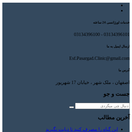
خدمات اورژانسی 24 ساعته
03134396101 - 03134396100
ارسال ایمیل به ما
Esf.Pasargad.Clinic@gmail.com
آدرس ما
اصفهان ، ملک شهر ، خیابان 17 شهریور
جست و جو
آخرین مطالب
این گیاه را مصرف کنید تا دیابت نگیرید