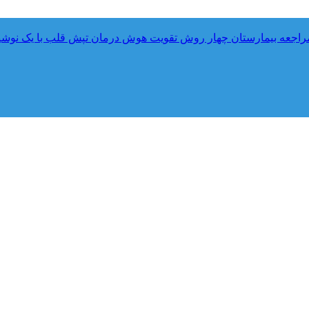
راجعه بیمارستان
چهار روش تقویت هوش
درمان تپش قلب با یک نوش