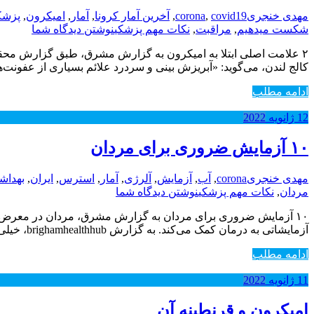
مهدی خنجری
covid19
,
corona
,
آخرین آمار کرونا
,
آمار
,
امیکرون
,
پزشک
شکست میدهیم
,
مراقبت
,
نکات مهم پزشکی
نوشتن دیدگاه شما
۲ علامت اصلی ابتلا به امیکرون به گزارش مشرق، طبق گزارش محققا
کالج لندن، می‌گوید: «آبریزش بینی و سردرد علائم بسیاری از عفونت‌ها هس
ادامه مطلب
12
ژانویه
2022
۱۰ آزمایش ضروری برای مردان
مهدی خنجری
corona
,
آب
,
آزمایش
,
آلرژی
,
آمار
,
استرس
,
ایران
,
بهداش
مردان
,
نکات مهم پزشکی
نوشتن دیدگاه شما
۱۰ آزمایش ضروری برای مردان به گزارش مشرق، مردان در معرض بیم
آزمایشاتی به درمان کمک می‌کند. به گزارش brighamhealthhub، خیلی اوقات شنیده‌ایم که اگر زودتر متوجه بیماری که گریبانش را گرفته…
ادامه مطلب
11
ژانویه
2022
امیکرون و قرنطینه آن