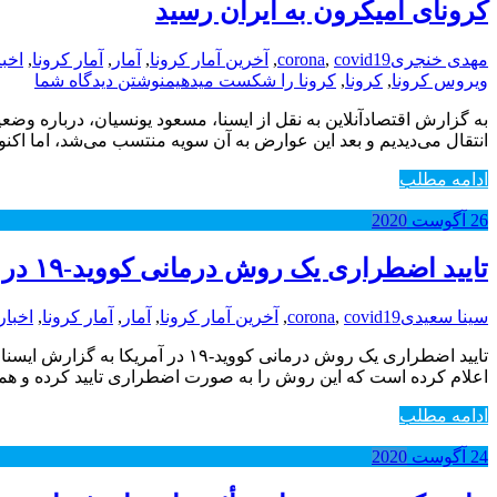
کرونای امیکرون به ایران رسید
مهدی خنجری
covid19
,
corona
,
آخرین آمار کرونا
,
آمار
,
آمار کرونا
,
اخبا
ویروس کرونا
,
کرونا
,
کرونا را شکست میدهیم
نوشتن دیدگاه شما
به گزارش اقتصادآنلاین به نقل از ایسنا، مسعود یونسیان، درباره وضع
انتقال می‌دیدیم و بعد این عوارض به آن سویه منتسب می‌شد، اما اکنو
ادامه مطلب
26
آگوست
2020
تایید اضطراری یک روش درمانی کووید-۱۹ در آمریکا
سینا سعیدی
covid19
,
corona
,
آخرین آمار کرونا
,
آمار
,
آمار کرونا
,
اخبار
تایید اضطراری یک روش درمانی کوو
اعلام کرده است که این روش را به صورت اضطراری تایید کرده و هم
ادامه مطلب
24
آگوست
2020