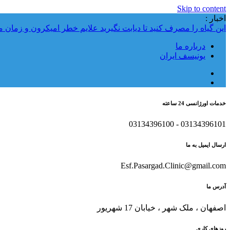
Skip to content
اخبار :
این گیاه را مصرف کنید تا دیابت نگیرید
علایم خطر امیکرون و زمان م
درباره ما
یونیسف ایران
خدمات اورژانسی 24 ساعته
03134396101 - 03134396100
ارسال ایمیل به ما
Esf.Pasargad.Clinic@gmail.com
آدرس ما
اصفهان ، ملک شهر ، خیابان 17 شهریور
روزهای کاری