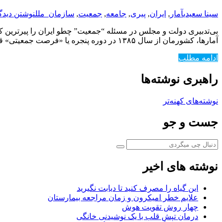
سینا سعیدی
آمار
,
ایران
,
پیری
,
جامعه
,
جمعیت
,
سازمان_ملل
نوشتن دیدگ
بی‌تدبیری دولت و مجلس در مسئله “جمعیت” چطو ایران را پیرترین ک
آمارها، کشورمان از سال ۱۳۸۵ در دوره پنجره یا «فرصت جمعیتی» قرار گرفته است؛ «پنجره جمعیتی» به معنای وجود بیشترین جمعیت جوان یک کشور است. این…
ادامه مطلب
راهبری نوشته‌ها
نوشته‌های کهنه‌تر
جست و جو
نوشته های اخیر
این گیاه را مصرف کنید تا دیابت نگیرید
علایم خطر امیکرون و زمان مراجعه بیمارستان
چهار روش تقویت هوش
درمان تپش قلب با یک نوشیدنی خانگی