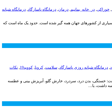
,
خوراکی
,
در_خانه_بمانیم
,
درمان
,
درمانگاه پاسارگاد
,
درمانگاه شبانه
ین سویه های ویروس کووید۱۹ است. کرونا امیکرون هم اکنون در بسیاری از کشورهای جهان همه گیر شده است. حدود یک ماه است که
د
,
درمانگاه شبانه روزی پاسارگاد
,
سلامت
,
کرونا
,
کووید19
,
نکات
: خستگی، بدن ‌درد، سردرد، خارش گلو، آبریزش بینی و عطسه
امه داشت، با…