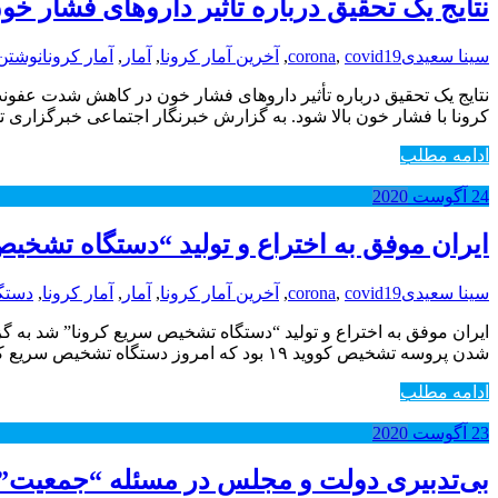
نتایج یک تحقیق درباره تأثیر داروهای فشار 
سینا سعیدی
covid19
,
corona
,
آخرین آمار کرونا
,
آمار
,
آمار کرونا
نوشتن 
کرونا با فشار خون بالا شود. به گزارش خبرنگار اجتماعی خبرگزاری 
ادامه مطلب
24
آگوست
2020
ایران موفق به اختراع و تولید “دستگاه تشخی
سینا سعیدی
covid19
,
corona
,
آخرین آمار کرونا
,
آمار
,
آمار کرونا
,
دستگ
ایران موفق به اختراع و تولید “دستگاه تشخیص سریع کرونا” شد به گ
شدن پروسه تشخیص کووید ۱۹ بود که امروز دستگاه تشخیص سریع کرونا به همت محققان داخل کشور رونمایی شد. این دستگاه قادر است طی…
ادامه مطلب
23
آگوست
2020
بی‌تدبیری دولت و مجلس در مسئله “جمعیت” چط