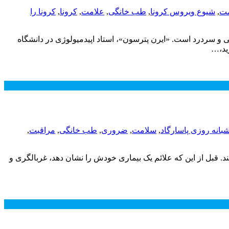
ت
,
شیوع ویروس کرونا
,
طب خانگی
,
علامت
,
کرونا
,
کرونا را
و سردرد است. «ایرن پترسون»، استاد اپیدمیولوژی در دانشگاه
رید،…
شبانه روزی پاسارگاد
,
سلامت
,
ضروری
,
طب خانگی
,
مراقبت
,
 قبل از این که علائم یک بیماری خودش را نشان دهد، غربالگری و