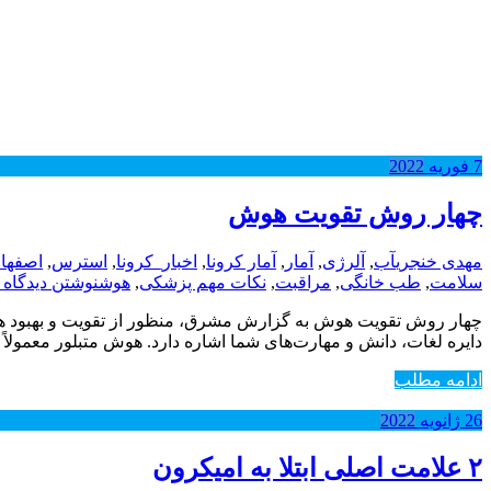
7
فوریه
2022
چهار روش تقویت هوش
مهدی خنجری
آب
,
آلرژی
,
آمار
,
آمار کرونا
,
اخبار_کرونا
,
استرس
,
اصفها
سلامت
,
طب خانگی
,
مراقبت
,
نکات مهم پزشکی
,
هوش
نوشتن دیدگاه 
چهار روش تقویت هوش به گزارش مشرق، منظور از تقویت و بهبود هوش
دایره لغات، دانش و مهارت‌های شما اشاره دارد. هوش متبلور معمولاً
ادامه مطلب
26
ژانویه
2022
۲ علامت اصلی ابتلا به امیکرون