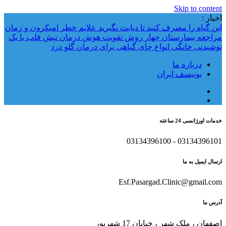
Skip to content
اخبار :
این گیاه را مصرف کنید تا دیابت نگیرید
علایم خطر امیکرون و زمان
مراجعه بیمارستان
چهار روش تقویت هوش
درمان تپش قلب با یک
نوشیدنی خانگی
انواع چای گیاهی برای درمان گلو درد
درباره ما
یونیسف ایران
خدمات اورژانسی 24 ساعته
03134396101 - 03134396100
ارسال ایمیل به ما
Esf.Pasargad.Clinic@gmail.com
آدرس ما
اصفهان ، ملک شهر ، خیابان 17 شهریور