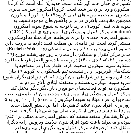
کشورهای جهان همه گیر شده است. حدود یک ماه است که کرونا
امیکرون وارد ایران نیز شده است. کرونا امیکرون سرایت پذیری
بیشتری نسبت به سویه های قبلی کووید۱۹ دارد. کرونا امیکرون
همچنین مقاومت بالاتری در برابر واکسن های موجود نسبت به
سویه های قبلی کووید۱۹ دارد. با توجه به شیوع سویه امیکرون
(omicron)، مرکز کنترل و پیشگیری از بیماری‌های آمریکا (CDC)
دستورالعمل‌های جدیدی را برای قرنطینه افراد مبتلا به اومیکرون
منتشر کرده است. در ادامه‌ی این مطلب قصد داریم به بررسی این
دستورالعمل‌ بپردازیم. دکتر روشل والنسکی (Rochelle Walensky)،
مدیر مرکز کنترل و پیشگیری از بیماری، روز چهارشنبه مورخ (۲۹
دسامبر ۲۰۲۱- ۸ دی ۱۴۰۰) در رابطه با دستورالعمل قرنطینه افراد
مبتلا به سویه امیکرون صحبت کرد. اظهارات او در مصاحبه با
شبکه‌های تلویزیونی و در نشست تیم پاسخگویی به کووید-۱۹ بیان
شد. این موضوع در شرایطی بیان گردید که افراد زیادی نگران شیوع
سریع سویه امیکرون هستند و معتقدند ابتلای بالای مردم به
امیکرون می‌تواند فعالیت‌های جوامع را، بار دیگر دیگر مختل کند.
مرکز کنترل و پیشگیری از بیماری‌ها، مدت زمان قرنطینه‌ی توصیه
شده برای افراد مبتلا به سویه امیکرون (omicron) را از ۱۰ روز به ۵
روز برای افراد بدون علائم کاهش داد. اما این دستورالعمل جدید
مورد انتقاد شدید برخی از کارشناسان بهداشتی قرار گرفته است.
این کارشناسان معتقد هستند که دستورالعمل جدید مبتنی بر “علم”
نبوده و می‌تواند باعث شود افراد بدون علامت ویروس را به دیگران
منتقل کنند. توضیحات مرکز کنترل و پیشگیری از بیماری‌ها در