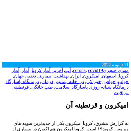
11
ژانویه
2022
مهدی خنجری
covid19
,
corona
,
آب
,
آخرین آمار کرونا
,
آمار
,
آمار
کرونا
,
اصفهان
,
امیکرون
,
ایران
,
بهداشت
,
بیماری
,
تغذیه
,
جهان
,
خواب
,
خواص
,
خوراکی
,
در_خانه_بمانیم
,
درمان
,
درمانگاه پاسارگاد
,
درمانگاه شبانه روزی پاسارگاد
,
سلامت
,
طب خانگی
,
قرنطینه
,
مراقبت
امیکرون و قرنطینه آن
به گزارش مشرق، کرونا امیکرون یکی از جدیدترین سویه های
ویروس کووید۱۹ است. کرونا امیکرون هم اکنون در بسیاری از