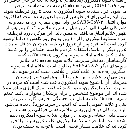
رابطه با سویه امیکرون (Omicron) با توجه به آنچه در حال حاضر در
مورد COVID-۱۹ و سویه Omicron به دست آمده است، توصیه
می‌شود، افراد مبتلا به سویه امیکرون به مدت ۵ روز قرنطینه شوند.
این بازه زمانی برای قرنطینه بر این مبنا تعیین شده است که اکثریت
موارد انتقال SARS-CoV-۲ در اوایل دوره بیماری رخ می‌دهد و به
طور کلی طی ۱ الی ۲ روز قبل از شروع علائم و ۲ تا ۳ روز پس از
ظهور علائم اتفاق می‌افتد. به همین دلیل این مرکز، دوره قرنطینه
افراد مبتلا به امیکرون را از ۱۰ روز به پنج روز کاهش داد. اما توصیه
کرده است که افراد پس از ۵ روز قرنطینه، همچنان حداقل به مدت
۵ روز دیگر از ماسک استفاده کرده و فاصله اجتماعی را نیز کاملا
رعایت کنند. علائم ابتلا به سویه امیکرون (Omicron) به گفته
کارشناسان، به نظر می‌رسد علائم سویه Omicron با علائم
سویه‌های دیگر SARS-CoV-۲ متفاوت است. علائم ابتلا به سویه
امیکرون (omicron) اغلب کمتر از علائمی است که در سویه دلتا
بروز می‌کرد. علاوه براین، شرایط آب و هوایی فصل زمستان و
همزمانی آن با شیوع سویه امیکرون باعث شده است که مردم در
صورت ابتلا به امیکرون، تصور کنند که فقط به یک آلرژی ساده مبتلا
شده ‌اند. این موضوع تشخیص را برای پزشکان دشوار می‌کند. علائم
سویه Omicron اغلب شامل تب، خستگی، خارش گلو، آب ریزش
بینی و علائم عمومی است که اغلب در سرماخوردگی دیده می‌شود.
البته پزشکان در حال بررسی علائم تنفسی فوقانی نیز هستند. از
دست دادن چشایی و بویایی در موارد ابتلا به سویه امیکرون دیده
نشده است. اما افراد مبتلا به امیکرون اغلب عرق شبانه را تجربه
کرده‌اند، که علامت بسیار عجیبی است. با توجه به خفیف بودن