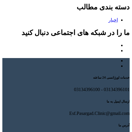
دسته بندی مطالب
اخبار
ما را در شبکه های اجتماعی دنبال کنید
خدمات اورژانسی 24 ساعته
03134396101 - 03134396100
ارسال ایمیل به ما
Esf.Pasargad.Clinic@gmail.com
آدرس ما