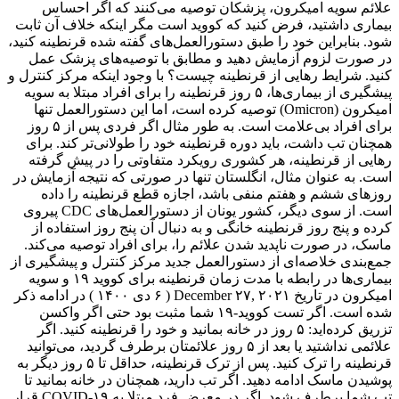
علائم سویه امیکرون، پزشکان توصیه می‌کنند که اگر احساس
بیماری داشتید، فرض کنید که کووید است مگر اینکه خلاف آن ثابت
شود. بنابراین خود را طبق دستورالعمل‌های گفته شده قرنطینه کنید،
در صورت لزوم آزمایش دهید و مطابق با توصیه‌های پزشک عمل
کنید. شرایط رهایی از قرنطینه چیست؟ با وجود اینکه مرکز کنترل و
پیشگیری از بیماری‌ها، ۵ روز قرنطینه را برای افراد مبتلا به سویه
امیکرون (Omicron) توصیه کرده است، اما این دستورالعمل تنها
برای افراد بی‌علامت است. به طور مثال اگر فردی پس از ۵ روز
همچنان تب داشت، باید دوره قرنطینه خود را طولانی‌تر کند. برای
رهایی از قرنطینه، هر کشوری رویکرد متفاوتی را در پیش گرفته
است. به عنوان مثال، انگلستان تنها در صورتی که نتیجه آزمایش در
روزهای ششم و هفتم منفی باشد، اجازه قطع قرنطینه را داده
است. از سوی دیگر، کشور یونان از دستورالعمل‌های CDC پیروی
کرده و پنج روز قرنطینه خانگی و به دنبال آن پنج روز استفاده از
ماسک، در صورت ناپدید شدن علائم را، برای افراد توصیه می‌کند.
جمع‌بندی خلاصه‌ای از دستورالعمل جدید مرکز کنترل و پیشگیری از
بیماری‌ها در رابطه با مدت زمان قرنطینه برای کووید ۱۹ و سویه
امیکرون در تاریخ December ۲۷, ۲۰۲۱ ( ۶ دی ۱۴۰۰ ) در ادامه ذکر
شده است. اگر تست کووید-۱۹ شما مثبت بود حتی اگر واکسن
تزریق کرده‌اید: ۵ روز در خانه بمانید و خود را قرنطینه کنید. اگر
علائمی نداشتید یا بعد از ۵ روز علائمتان برطرف گردید، می‌توانید
قرنطینه را ترک کنید. پس از ترک قرنطینه، حداقل تا ۵ روز دیگر به
پوشیدن ماسک ادامه دهید. اگر تب دارید، همچنان در خانه بمانید تا
تب شما برطرف شود. اگر در معرض فرد مبتلا به COVID-۱۹ قرار