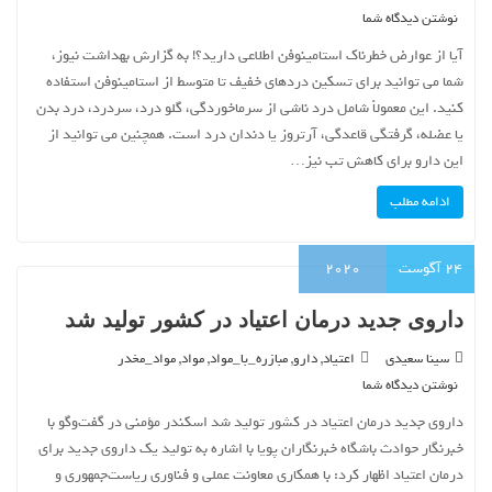
نوشتن دیدگاه شما
آیا از عوارض خطرناک استامینوفن اطلاعی دارید؟! به گزارش بهداشت نیوز،
شما می توانید برای تسکین دردهای خفیف تا متوسط از استامینوفن استفاده
کنید. این معمولاً شامل درد ناشی از سرماخوردگی، گلو درد، سردرد، درد بدن
یا عضله، گرفتگی قاعدگی، آرتروز یا دندان ‌درد است. همچنین می توانید از
این دارو برای کاهش تب نیز…
ادامه مطلب
24
آگوست
2020
داروی جدید درمان اعتیاد در کشور تولید شد
,
,
,
,
سینا سعیدی
اعتیاد
دارو
مبازره_با_مواد
مواد
مواد_مخدر
نوشتن دیدگاه شما
داروی جدید درمان اعتیاد در کشور تولید شد اسکندر مؤمنی در گفت‌وگو با
خبرنگار حوادث باشگاه خبرنگاران پویا با اشاره به تولید یک داروی جدید برای
درمان اعتیاد اظهار کرد: با همکاری معاونت عملی و فناوری ریاست‌جمهوری و