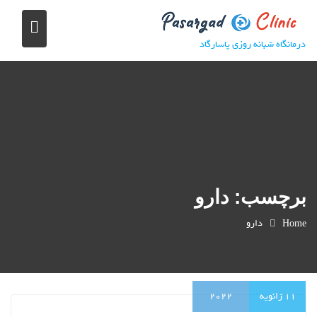
S
k
i
درمانگاه شبانه روزی پاسارگاد
p
t
o
c
o
n
t
e
برچسب: دارو
n
t
دارو
Home
11
ژانویه
2022