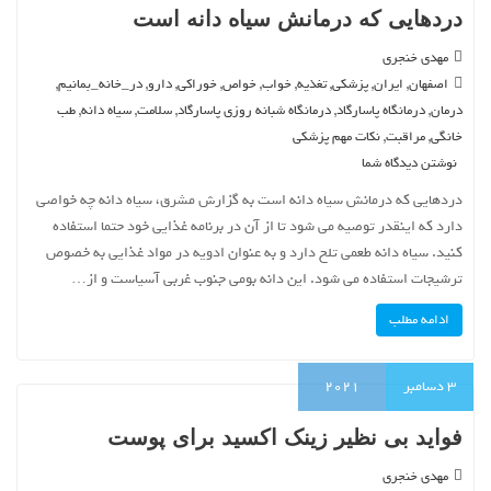
دردهایی که درمانش سیاه دانه است
مهدی خنجری
,
,
,
,
,
,
,
,
,
اصفهان
ایران
پزشکی
تغذیه
خواب
خواص
خوراکی
دارو
در_خانه_بمانیم
,
,
,
,
,
درمان
درمانگاه پاسارگاد
درمانگاه شبانه روزی پاسارگاد
سلامت
سیاه دانه
طب
,
,
خانگی
مراقبت
نکات مهم پزشکی
نوشتن دیدگاه شما
دردهایی که درمانش سیاه دانه است به گزارش مشرق، سیاه دانه چه خواصی
دارد که اینقدر توصیه می شود تا از آن در برنامه غذایی خود حتما استفاده
کنید. سیاه دانه طعمی تلخ دارد و به عنوان ادویه در مواد غذایی به خصوص
ترشیجات استفاده می شود. این دانه بومی جنوب غربی آسیاست و از…
ادامه مطلب
3
دسامبر
2021
فواید بی نظیر زینک اکسید برای پوست
مهدی خنجری