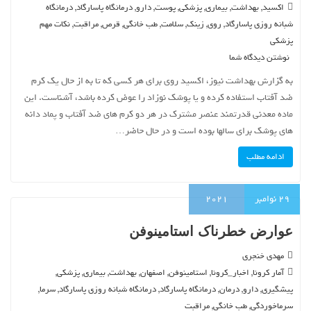
,
,
,
,
,
,
,
اکسید
بهداشت
بیماری
پزشکی
پوست
دارو
درمانگاه پاسارگاد
درمانگاه
,
,
,
,
,
,
,
شبانه روزی پاسارگاد
روی
زینک
سلامت
طب خانگی
قرص
مراقبت
نکات مهم
پزشکی
نوشتن دیدگاه شما
به گزارش بهداشت نیوز، اکسید روی برای هر کسی که تا به از حال یک کرم
ضد آفتاب استفاده کرده و یا پوشک نوزاد را عوض کرده باشد، آشناست. این
ماده معدنی قدرتمند عنصر مشترک در هر دو کرم های ضد آفتاب و پماد دانه
های پوشک برای سالها بوده است و در حال حاضر…
ادامه مطلب
29
نوامبر
2021
عوارض خطرناک استامینوفن
مهدی خنجری
,
,
,
,
,
,
,
آمار کرونا
اخبار_کرونا
استامینوفن
اصفهان
بهداشت
بیماری
پزشکی
,
,
,
,
,
,
پیشگیری
دارو
درمان
درمانگاه پاسارگاد
درمانگاه شبانه روزی پاسارگاد
سرما
,
,
سرماخوردگی
طب خانگی
مراقبت