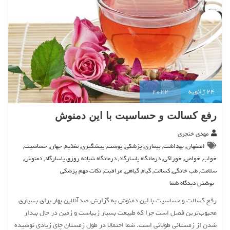
24
ژانویه
2022
رفع کسالت و حساسیت با این دمنوش
مهدی خنجری
,
,
,
,
,
,
,
,
,
اصفهان
بهداشت
بیماری
پزشکی
پوست
پیشگیری
تغذیه
جهان
حساسیت
,
,
,
,
,
,
خواب
خواص
خوراکی
درمانگاه پاسارگاد
درمانگاه شبانه روزی پاسارگاد
دمنوش
,
,
,
,
,
,
سلامت
طب خانگی
کسالت
گیاه
گیاهی
مراقبت
نکات مهم پزشکی
نوشتن دیدگاه شما
رفع کسالت و حساسیت با این دمنوش به گزارش صدآنلاین بهار برای بسیاری
محبوب‌ترین فصل است چرا که طبیعت بسیار زیباست و زمین در حال بیدار
شدن از زمستانی طولانی است. شما احتمالا در طول زمستان چای زیادی نوشیده