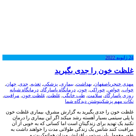
24
ژانویه
2022
غلظت خون را جدی بگیرید
مهدی خنجری
اصفهان
,
بهداشت
,
بیماری
,
پزشکی
,
تغذیه
,
جدی
,
جهان
,
خواب
,
خواص
,
خوراکی
,
خون
,
درمانگاه پاسارگاد
,
درمانگاه شبانه
روزی پاسارگاد
,
سلامت
,
طب خانگی
,
غلظت
,
غلظت خون
,
مراقبت
,
نکات مهم پزشکی
نوشتن دیدگاه شما
غلظت خون را جدی بگیرید به گزارش مشرق، بیماری غلظت خون
یا پلی سیتمی بسیار آهسته رشد میکند اگر این بیماری را درمان
نکنید یک تهدید برای زندگیتان است اما کسانی که به خوبی از آن
مراقبت کنند شانس یک زندگی طولانی مدت را خواهند داشت به
طور معمول پلی سیتمی، افزایش میزان هماتوکریت و…