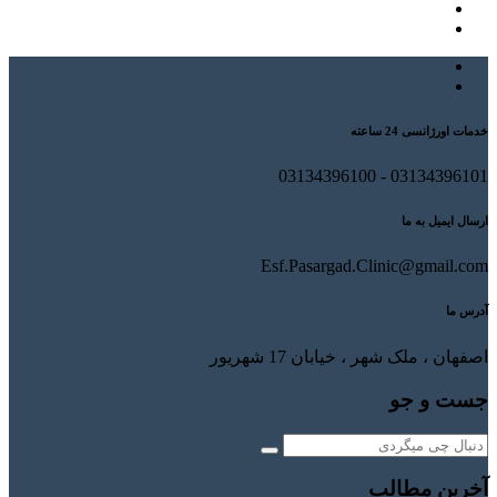
خدمات اورژانسی 24 ساعته
03134396101 - 03134396100
ارسال ایمیل به ما
Esf.Pasargad.Clinic@gmail.com
آدرس ما
اصفهان ، ملک شهر ، خیابان 17 شهریور
جست و جو
آخرین مطالب