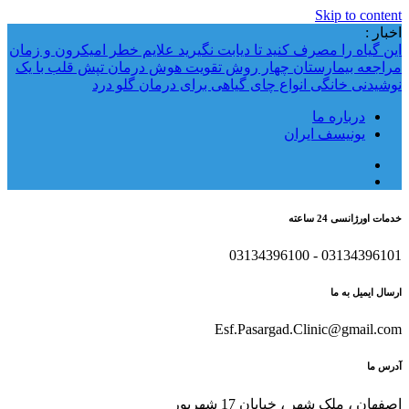
Skip to content
اخبار :
این گیاه را مصرف کنید تا دیابت نگیرید
علایم خطر امیکرون و زمان
مراجعه بیمارستان
چهار روش تقویت هوش
درمان تپش قلب با یک
نوشیدنی خانگی
انواع چای گیاهی برای درمان گلو درد
درباره ما
یونیسف ایران
خدمات اورژانسی 24 ساعته
03134396101 - 03134396100
ارسال ایمیل به ما
Esf.Pasargad.Clinic@gmail.com
آدرس ما
اصفهان ، ملک شهر ، خیابان 17 شهریور